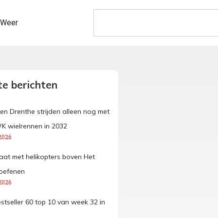
Weer
e berichten
en Drenthe strijden alleen nog met
K wielrennen in 2032
2026
aat met helikopters boven Het
oefenen
2026
estseller 60 top 10 van week 32 in