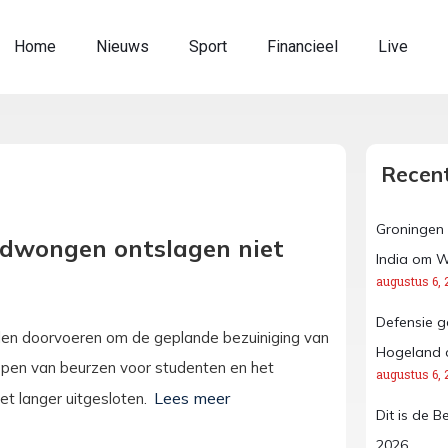
Home
Nieuws
Sport
Financieel
Live
Recent
Groningen 
edwongen ontslagen niet
India om W
augustus 6, 
Defensie g
elen doorvoeren om de geplande bezuiniging van
Hogeland 
appen van beurzen voor studenten en het
augustus 6, 
t langer uitgesloten.
Dit is de B
2026