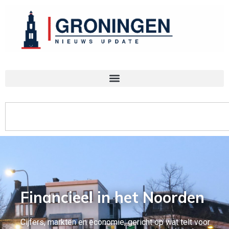
Financieel in het Noorden
Cijfers, markten en economie, gericht op wat telt voor