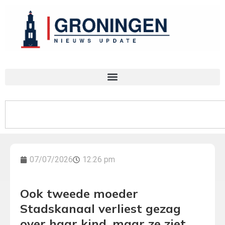
07/07/2026
12:26 pm
Ook tweede moeder
Stadskanaal verliest gezag
over haar kind, maar ze ziet