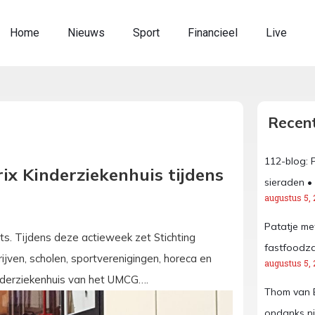
Home
Nieuws
Sport
Financieel
Live
Recent
112-blog: 
rix Kinderziekenhuis tijdens
sieraden •
augustus 5, 
Patatje met
s. Tijdens deze actieweek zet Stichting
fastfoodza
ijven, scholen, sportverenigingen, horeca en
augustus 5, 
Kinderziekenhuis van het UMCG….
Thom van Be
ondanks n