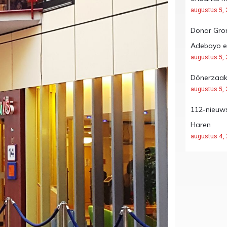
augustus 5, 
Donar Gron
Adebayo en
augustus 5, 
Dönerzaak H
augustus 5, 
112-nieuws
Haren
augustus 4,