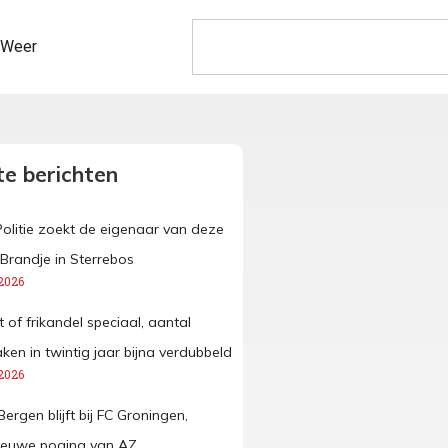
Weer
e berichten
Politie zoekt de eigenaar van deze
 Brandje in Sterrebos
2026
 of frikandel speciaal, aantal
ken in twintig jaar bijna verdubbeld
2026
rgen blijft bij FC Groningen,
ieuwe poging van AZ