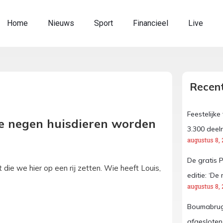
Home
Nieuws
Sport
Financieel
Live
Recent
Feestelijk
eze negen huisdieren worden
3.300 deel
augustus 8, 
De gratis 
die we hier op een rij zetten. Wie heeft Louis,
editie: ‘D
augustus 8, 
Boumabrug
afgeslote