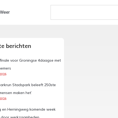
Weer
e berichten
e finale voor Groningse 4daagse met
nemers
2026
Parkrun Stadspark beleeft 250ste
e mensen maken het’
2026
 en Herningweg komende week
n door werkzaamheden