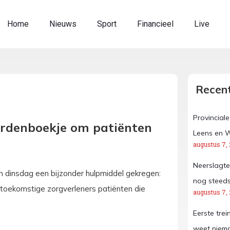
Home
Nieuws
Sport
Financieel
Live
Recent
Provincial
ordenboekje om patiënten
Leens en 
augustus 7,
Neerslagte
n dinsdag een bijzonder hulpmiddel gekregen:
nog steeds
toekomstige zorgverleners patiënten die
augustus 7,
Eerste trei
weet niem