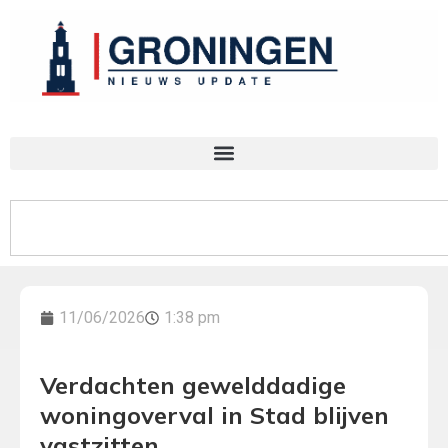
11/06/2026
1:38 pm
Verdachten gewelddadige
woningoverval in Stad blijven
vastzitten