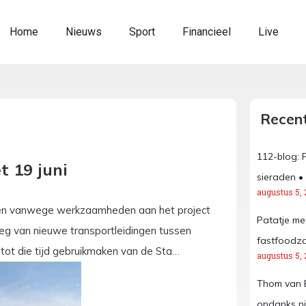
Home
Nieuws
Sport
Financieel
Live
Recent
112-blog: 
t 19 juni
sieraden •
augustus 5, 
loten vanwege werkzaamheden aan het project
Patatje met
eg van nieuwe transportleidingen tussen
fastfoodza
 tot die tijd gebruikmaken van de Sta…
augustus 5, 
Thom van Be
ondanks n