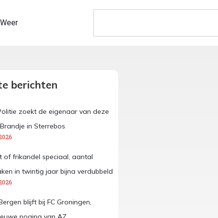
Weer
e berichten
Politie zoekt de eigenaar van deze
 Brandje in Sterrebos
2026
 of frikandel speciaal, aantal
ken in twintig jaar bijna verdubbeld
2026
rgen blijft bij FC Groningen,
ieuwe poging van AZ