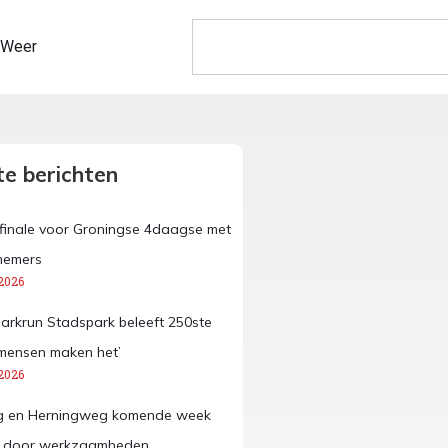
Weer
e berichten
e finale voor Groningse 4daagse met
nemers
2026
Parkrun Stadspark beleeft 250ste
e mensen maken het’
2026
 en Herningweg komende week
n door werkzaamheden