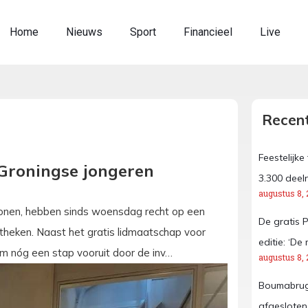
Home
Nieuws
Sport
Financieel
Live
Recent
Feestelijk
Groningse jongeren
3.300 deel
augustus 8, 
wonen, hebben sinds woensdag recht op een
De gratis 
otheken. Naast het gratis lidmaatschap voor
editie: ‘D
m nóg een stap vooruit door de inv…
augustus 8, 
Boumabrug
afgeslote