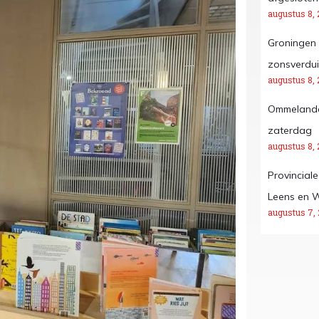
augustus 8, 
Groningen 
zonsverdui
augustus 8, 
Ommelander
zaterdag
augustus 8, 
Provincial
Leens en 
augustus 7,