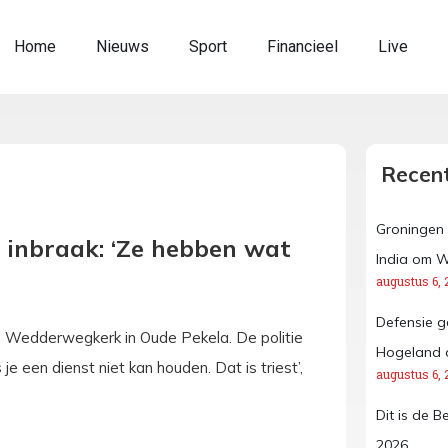
Home
Nieuws
Sport
Financieel
Live
Recent
Groningen 
 inbraak: ‘Ze hebben wat
India om W
augustus 6, 
Defensie g
e Wedderwegkerk in Oude Pekela. De politie
Hogeland 
e een dienst niet kan houden. Dat is triest’,
augustus 6, 
Dit is de B
2026