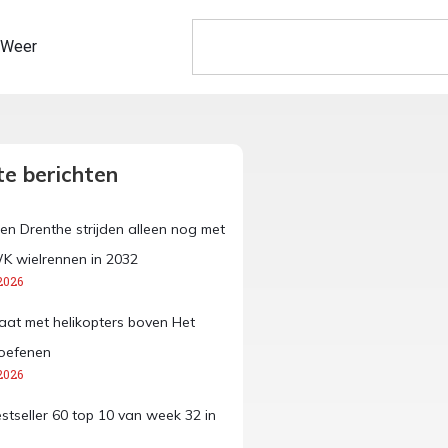
Weer
e berichten
en Drenthe strijden alleen nog met
K wielrennen in 2032
2026
aat met helikopters boven Het
oefenen
2026
estseller 60 top 10 van week 32 in